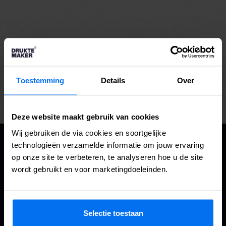
Relevante oplossingen
Drukwerk & signing
Vormgeving & DTP
Toestemming
Details
Over
Deze website maakt gebruik van cookies
Wij gebruiken de via cookies en soortgelijke
ZIN OM
technologieën verzamelde informatie om jouw ervaring
KENNIS
op onze site te verbeteren, te analyseren hoe u de site
TE MAKEN?
wordt gebruikt en voor marketingdoeleinden.
Naam*
Selectie toestaan