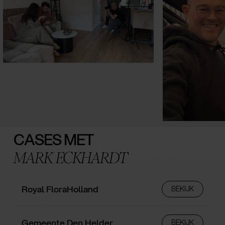
CASES MET
MARK ECKHARDT
Royal FloraHolland
BEKIJK
Gemeente Den Helder
BEKIJK