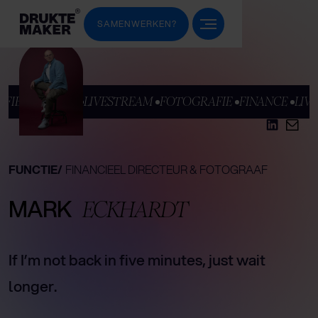
SAMENWERKEN?
FIE 
FINANCE 
LIVESTREAM 
FOTOGRAFIE 
FINANCE 
LIV
FUNCTIE/
FINANCIEEL DIRECTEUR & FOTOGRAAF
MARK
ECKHARDT
If I’m not back in five minutes, just wait
longer.