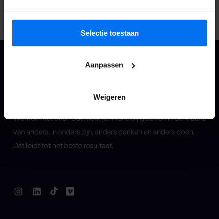
Selectie toestaan
Willemsoord 62
1781 AS Den Helder
Aanpassen
Weigeren
Werken met ons? Dat merk je. Want wij geloven in de kracht
van anders. In anders zijn, anders denken en anders doen.
Dát leidt tot het beste resultaat.