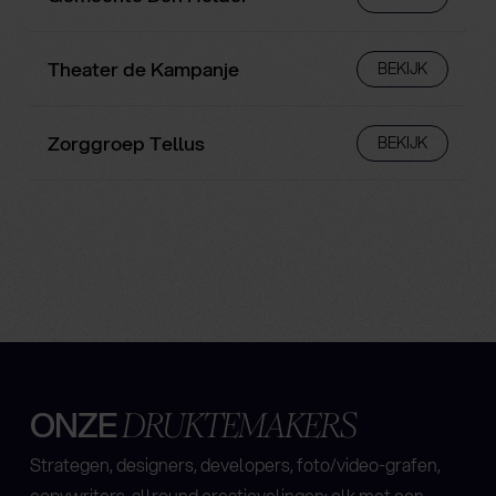
Theater de Kampanje
BEKIJK
Zorggroep Tellus
BEKIJK
ONZE
DRUKTEMAKERS
Strategen, designers, developers, foto/video-grafen,
copywriters, allround creatievelingen: elk met een