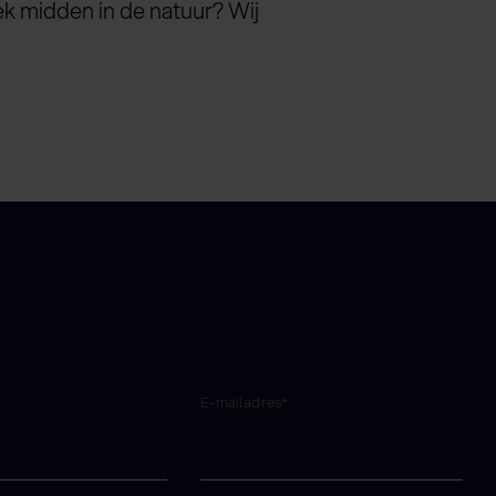
ek midden in de natuur? Wij
*
E-mailadres*