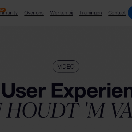
62+
mmunity
Over ons
Werken bij
Trainingen
Contact
VIDEO
 User Experie
 HOUDT 'M V