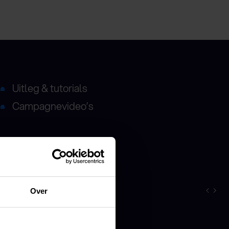
Uitleg & tutorials
Campagnevideo’s
Over