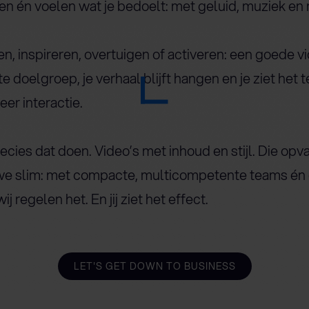
ien én voelen wat je bedoelt: met geluid, muziek en 
ggen, inspireren, overtuigen of activeren: een goede
e doelgroep, je verhaal blijft hangen en je ziet het 
eer interactie.
ecies dat doen. Video’s met inhoud en stijl. Die opv
e slim: met compacte, multicompetente teams én 
ij regelen het. En jij ziet het effect.
LET'S GET DOWN TO BUSINESS