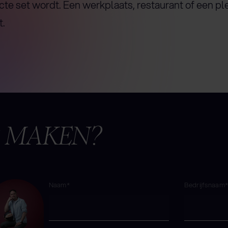
cte set wordt. Een werkplaats, restaurant of een pl
t.
E MAKEN?
Naam*
Bedrijfsnaam