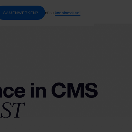
of nu
kennismaken!
SAMENWERKEN?
nce in CMS
AST