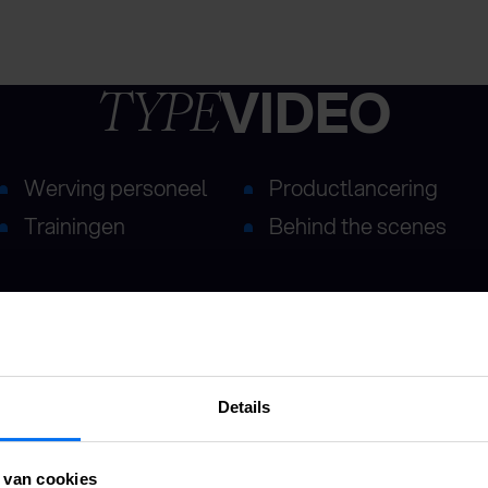
VIDEO
TYPE
Werving personeel
Productlancering
Trainingen
Behind the scenes
Details
 van cookies