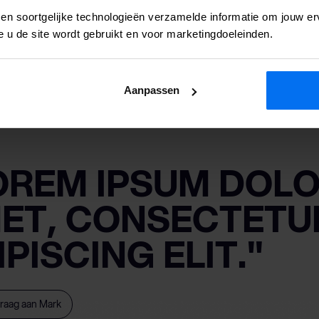
 en soortgelijke technologieën verzamelde informatie om jouw erv
e u de site wordt gebruikt en voor marketingdoeleinden.
Aanpassen
OREM IPSUM DOLO
ET, CONSECTETU
IPISCING ELIT."
vraag aan Mark