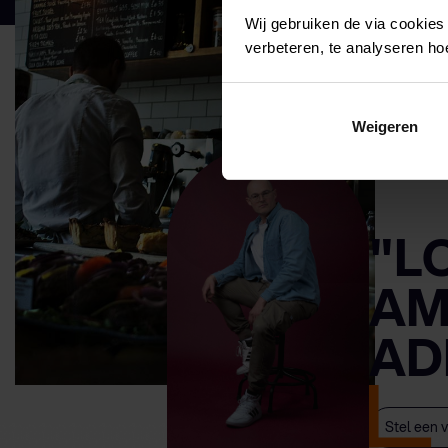
Wij gebruiken de via cookies
verbeteren, te analyseren ho
Weigeren
"L
AM
AD
Stel een 