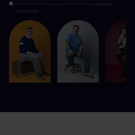
Door dit aan te vinken ga je akkoord met onze
algemene
voorwaarden
.