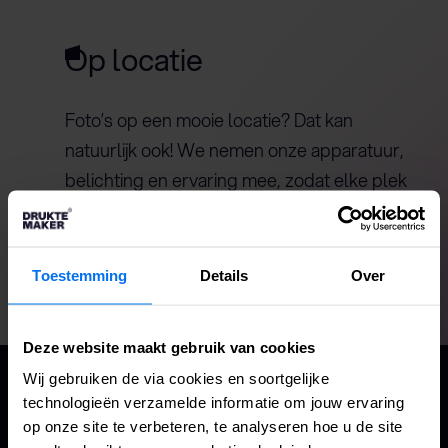
Op locatie
Foto’s op een mooie locatie? Dat kan
natuurlijk ook! We nemen onze apparatuur,
belichting en ervaring mee, zodat elke plek
de perfecte set wordt. Een werkplaats,
restaurant of een plek midden in de natuur?
Wij zorgen dat de sfeer klopt.
Toestemming
Details
Over
Deze website maakt gebruik van cookies
Wij gebruiken de via cookies en soortgelijke
technologieën verzamelde informatie om jouw ervaring
ZIN OM
op onze site te verbeteren, te analyseren hoe u de site